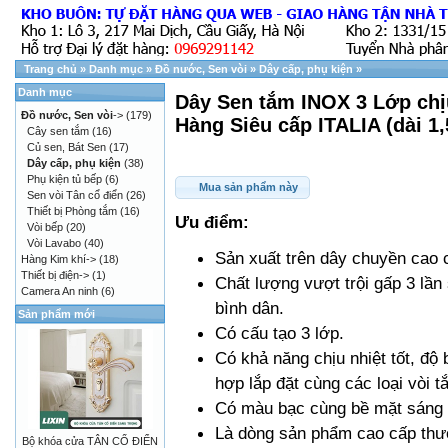
Trang chủ
»
Danh mục
»
Đồ nước, Sen vòi
»
Dây cấp, phụ kiện
»
Danh mục
Dây Sen tắm INOX 3 Lớp chịu
Đồ nước, Sen vòi
->
(179)
Hàng Siêu cấp ITALIA (dài 1
Cây sen tắm
(16)
Củ sen, Bát Sen
(17)
Dây cấp, phụ kiện
(38)
Phụ kiện tủ bếp
(6)
Mua sản phẩm này
Sen vòi Tân cổ điển
(26)
Thiết bị Phòng tắm
(16)
Ưu điểm:
Vòi bếp
(20)
Vòi Lavabo
(40)
Sản xuất trên dây chuyền cao 
Hàng Kim khí->
(18)
Thiết bị điện->
(1)
Chất lượng vượt trội gấp 3 lần
Camera An ninh
(6)
bình dân.
Sản phẩm mới
Có cấu tạo 3 lớp.
Có khả năng chịu nhiệt tốt, độ 
hợp lắp đặt cùng các loại vòi t
Có màu bạc cùng bề mặt sáng 
Là dòng sản phẩm cao cấp thườ
Bộ khóa cửa TÂN CỔ ĐIỂN