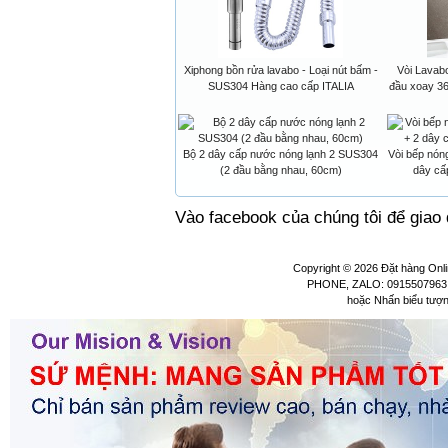
Xiphong bồn rửa lavabo - Loại nút bấm -
Vòi Lavab
SUS304 Hàng cao cấp ITALIA
đầu xoay 3
Bộ 2 dây cấp nước nóng lạnh 2 SUS304
Vòi bếp nón
(2 đầu bằng nhau, 60cm)
dây cấ
Vào facebook của chúng tôi để giao 
Copyright © 2026
Đặt hàng Onli
PHONE, ZALO: 0915507963 
hoặc Nhấn biểu tượ