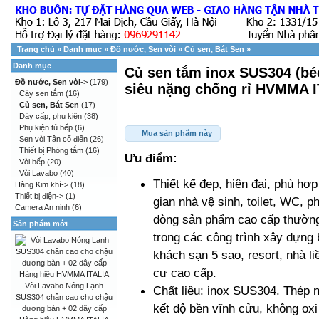
Trang chủ
»
Danh mục
»
Đồ nước, Sen vòi
»
Củ sen, Bát Sen
»
Danh mục
Củ sen tắm inox SUS304 (bé
Đồ nước, Sen vòi
->
(179)
siêu nặng chống rỉ HVMMA I
Cây sen tắm
(16)
Củ sen, Bát Sen
(17)
Dây cấp, phụ kiện
(38)
Phụ kiện tủ bếp
(6)
Mua sản phẩm này
Sen vòi Tân cổ điển
(26)
Thiết bị Phòng tắm
(16)
Ưu điểm:
Vòi bếp
(20)
Vòi Lavabo
(40)
Thiết kế đẹp, hiện đại, phù hợ
Hàng Kim khí->
(18)
Thiết bị điện->
(1)
gian nhà vệ sinh, toilet, WC, p
Camera An ninh
(6)
dòng sản phẩm cao cấp thườn
Sản phẩm mới
trong các công trình xây dựng b
khách sạn 5 sao, resort, nhà li
cư cao cấp.
Vòi Lavabo Nóng Lạnh
Chất liệu: inox SUS304. Thép
SUS304 chân cao cho chậu
kết độ bền vĩnh cửu, không oxi
dương bàn + 02 dây cấp