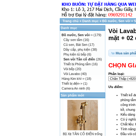
Trang chủ
»
Danh mục
»
Đồ nước, Sen vòi
»
S
Danh mục
Vòi Lavab
Đồ nước, Sen vòi
->
(179)
mặt + 02
Cây sen tắm
(16)
Củ sen, Bát Sen
(17)
Dây cấp, phụ kiện
(38)
Mua sản ph
Phụ kiện tủ bếp
(6)
Sen vòi Tân cổ điển
(26)
CHỌN GI
Thiết bị Phòng tắm
(16)
Vòi bếp
(20)
Phân loại:
Vòi Lavabo
(40)
Hàng Kim khí->
(18)
Thiết bị điện->
(1)
Ưu điểm:
Camera An ninh
(6)
Thiết kế đ
Sản phẩm mới
phòng tắm
công trình
kề, chung
Kiểu dáng 
Có ý nghĩa
Chất liệu:
Tính năng:
Đầu vòi có
Bộ Xịt TÂN CỔ ĐIỂN trống