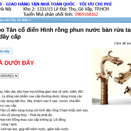
en vòi Tân cổ điển
»
o Tân cổ điển Hình rồng phun nước bàn rửa ta
 dây cấp
Click để xe
ẩm này
Á DƯỚI ĐÂY
ẹp, hiện đại, phù hợp mọi không gian nhà vệ sinh, toilet, WC,
. Là dòng sản phẩm cao cấp thường được dùng trong các
 xây dựng biệt thự, Vila, khách sạn 5 sao, resort, nhà liền
 cư cao cấp.
Tân cổ điển sang trọng với hình đầu rồng Chạm khắc tinh sảo.
 lớn về phong thủy - Phát tài phát lộc.
 Hợp kim Đồng thau cao cấp không gỉ. Lõi đồng.
 nóng / lạnh.
 lưới tạo bọt, giúp tiết kiệm nước, giảm bắn nước.