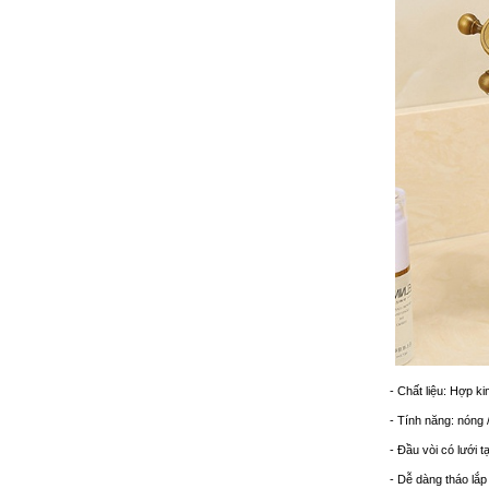
- Chất liệu: Hợp k
- Tính năng: nóng /
- Đầu vòi có lưới t
- Dễ dàng tháo lắ