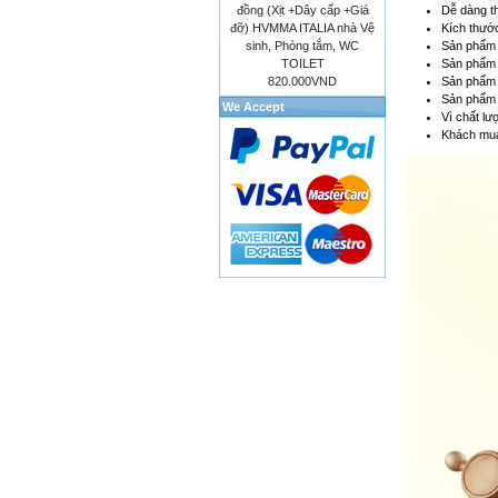
Dễ dàng t
đồng (Xịt +Dây cấp +Giá
Kích thước
đỡ) HVMMA ITALIA nhà Vệ
Sản phẩm c
sinh, Phòng tắm, WC
Sản phẩm 
TOILET
Sản phẩm 
820.000VND
Sản phẩm t
We Accept
Vì chất lư
Khách mua 