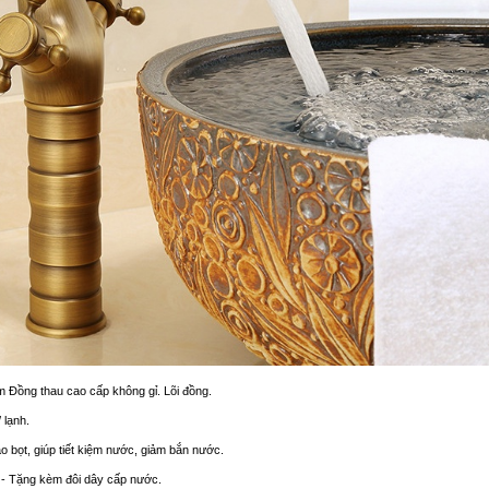
im Đồng thau cao cấp không gỉ. Lõi đồng.
 lạnh.
ạo bọt, giúp tiết kiệm nước, giảm bắn nước.
p - Tặng kèm đôi dây cấp nước.