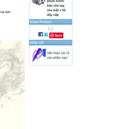
phun nước
bàn rửa tay,
rửa mặt + 02
của bạn.
dây cấp
Share Product
Save
Nhận xét
Viết nhận xét về
sản phẩm này!