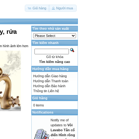
Giỏ hàng
Người mua
Tìm theo nhà sản xuất
y, rửa
Tìm kiếm nhanh
m hình ảnh lớn hơn
Gõ từ khóa
Tìm kiếm nâng cao
Hướng dẫn mua hàng
Hướng dẫn Giao hàng
Hướng dẫn Thanh toán
Hướng dẫn Bảo hành
Thông tin Liên hệ
Giỏ hàng
0 items
Notifications
Notify me of
updates to
Vòi
Lavabo Tân cổ
điển Hình rồng