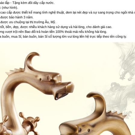
háo lắp - Tặng kèm đôi dây cấp nước.
 (như hình).
ao cấp được thiết kế mang tính nghệ thuật, đem lại nét đẹp và sự sang trọng cho ngôi nhà 
được bảo hành 3 năm.
được ưu chuộng tại thị trường Âu, Mỹ.
ốt, bền, đẹp, được nhiều khách hàng sử dụng và hài lòng, cho đánh giá cao.
ợng vượt trội nên Bao đổi trả hoàn tiền 100% thoải mái nếu không hài lòng.
buôn, mua Sỉ, bán buôn, bán Sỉ số lượng lớn vui lòng liên hệ trực tiếp theo tên công ty.