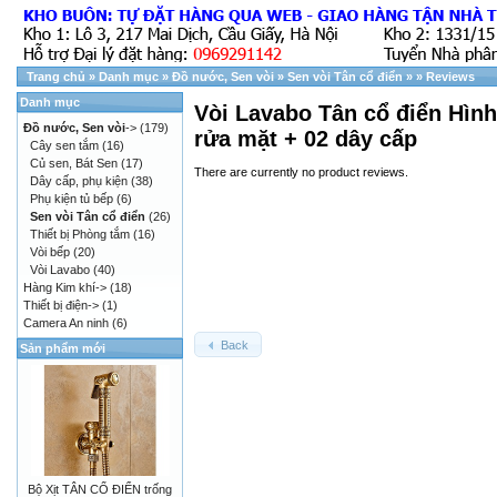
Trang chủ
»
Danh mục
»
Đồ nước, Sen vòi
»
Sen vòi Tân cổ điển
»
»
Reviews
Danh mục
Vòi Lavabo Tân cổ điển Hình
Đồ nước, Sen vòi
->
(179)
rửa mặt + 02 dây cấp
Cây sen tắm
(16)
Củ sen, Bát Sen
(17)
There are currently no product reviews.
Dây cấp, phụ kiện
(38)
Phụ kiện tủ bếp
(6)
Sen vòi Tân cổ điển
(26)
Thiết bị Phòng tắm
(16)
Vòi bếp
(20)
Vòi Lavabo
(40)
Hàng Kim khí->
(18)
Thiết bị điện->
(1)
Camera An ninh
(6)
Back
Sản phẩm mới
Bộ Xịt TÂN CỔ ĐIỂN trống