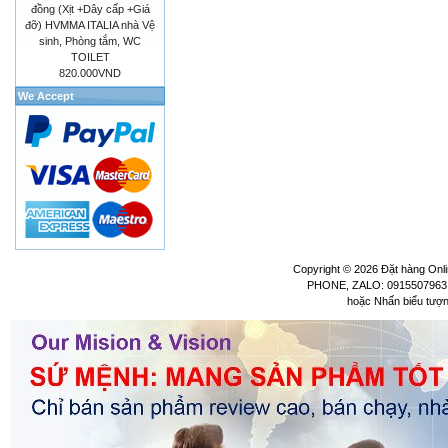
đồng (Xịt +Dây cấp +Giá
đỡ) HVMMA ITALIA nhà Vệ
sinh, Phòng tắm, WC
TOILET
820.000VND
We Accept
Copyright © 2026
Đặt hàng Onli
PHONE, ZALO: 0915507963 
hoặc Nhấn biểu tượ