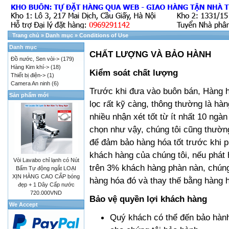
Trang chủ
»
Danh mục
»
Conditions of Use
Danh mục
CHẤT LƯỢNG VÀ BẢO HÀNH
Đồ nước, Sen vòi->
(179)
Hàng Kim khí->
(18)
Kiểm soát chất lượng
Thiết bị điện->
(1)
Camera An ninh
(6)
Trước khi đưa vào buôn bán, Hàng h
Sản phẩm mới
lọc rất kỹ càng, thông thường là hàn
nhiều nhận xét tốt từ ít nhất 10 ngà
chọn như vậy, chúng tôi cũng thườn
để đảm bảo hàng hóa tốt trước khi 
khách hàng của chúng tôi, nếu phát 
Vòi Lavabo chỉ lạnh có Nút
trên 3% khách hàng phàn nàn, chúng 
Bấm Tự động ngắt LOẠI
XỊN HÀNG CAO CẤP bóng
hàng hóa đó và thay thế bằng hàng h
đẹp + 1 Dây Cấp nước
720.000VND
Bảo vệ quyền lợi khách hàng
We Accept
Quý khách có thể đến bảo hành