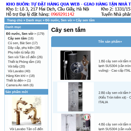
Trang chủ
»
Danh mục
»
Đồ nước, Sen vòi
»
Cây sen tắm
Danh mục
Cây sen tắm
Đồ nước, Sen vòi
->
(179)
Cây sen tắm
(16)
Tên sản phẩm+
Củ sen, Bát Sen
(17)
Dây cấp, phụ kiện
(38)
Phụ kiện tủ bếp
(6)
Sen vòi Tân cổ điển
(26)
1.Bộ cây sen vòi tắm 
Thiết bị Phòng tắm
(16)
lạnh SUS304 (cần tròn,
Vòi bếp
(20)
vuông) - Cao cấp ITAL
Vòi Lavabo
(40)
Hàng Kim khí->
(18)
Thiết bị điện->
(1)
Camera An ninh
(6)
Sản phẩm mới
2.Bộ cây sen vòi tắm 
(Kiểu Tròn kiêm xịt) -
ITALIA
4.Bộ cây sen vòi tắm 
Vòi Lavabo Tân cổ điển
lạnh SUS304 (cần vuôn