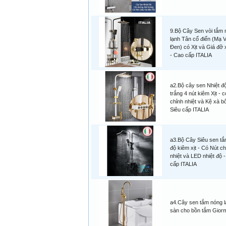
9.Bộ Cây Sen vòi tắm 
lạnh Tân cổ điển (Mạ 
Đen) có Xịt và Giá đỡ
- Cao cấp ITALIA
a2.Bộ cây sen Nhiệt đ
trắng 4 nút kiêm Xịt - 
chỉnh nhiệt và Kệ xà b
Siêu cấp ITALIA
a3.Bộ Cây Siêu sen tắ
độ kiêm xịt - Có Nút ch
nhiệt và LED nhiệt độ -
cấp ITALIA
a4.Cây sen tắm nóng 
sàn cho bồn tắm Gior