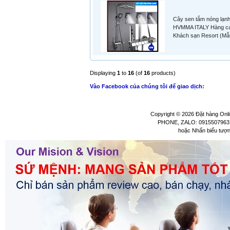
Cây sen tắm nóng lạn
HVMMA ITALY Hàng c
Khách sạn Resort (Mẫ
Displaying
1
to
16
(of
16
products)
Vào Facebook của chúng tôi để giao dịch:
Copyright © 2026
Đặt hàng Onli
PHONE, ZALO: 0915507963 
hoặc Nhấn biểu tượ