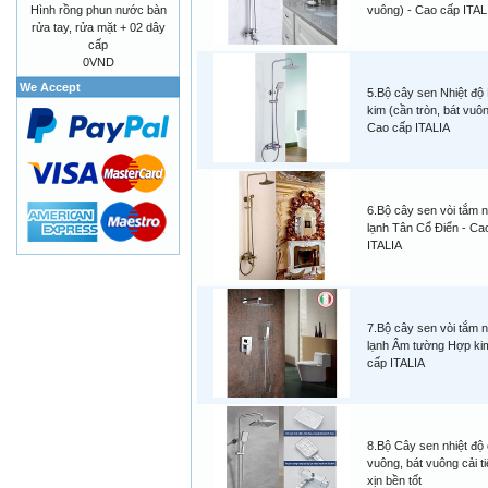
Hình rồng phun nước bàn
vuông) - Cao cấp ITAL
rửa tay, rửa mặt + 02 dây
cấp
0VND
We Accept
5.Bộ cây sen Nhiệt độ
kim (cần tròn, bát vuôn
Cao cấp ITALIA
6.Bộ cây sen vòi tắm 
lạnh Tân Cổ Điển - Ca
ITALIA
7.Bộ cây sen vòi tắm 
lạnh Âm tường Hợp kim
cấp ITALIA
8.Bộ Cây sen nhiệt độ
vuông, bát vuông cải ti
xịn bền tốt